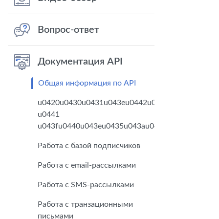
Вопрос-ответ
Документация API
Общая информация по API
u0420u0430u0431u043eu0442u0430
u0441
u043fu0440u043eu0435u043au0442u0430u043cu
Работа с базой подписчиков
Работа с email-рассылками
Работа с SMS-рассылками
Работа с транзационными
письмами