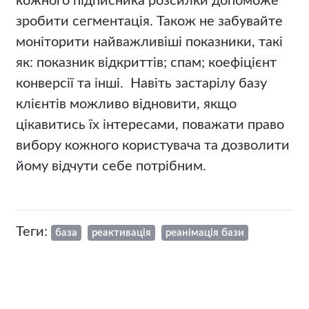
кожного підписника розсилки допоможе
зробити сегментація. Також не забувайте
моніторити найважливіші показники, такі
як: показник відкриттів; спам; коефіцієнт
конверсії та інші. Навіть застарілу базу
клієнтів можливо відновити, якщо
цікавитись їх інтересами, поважати право
вибору кожного користувача та дозволити
йому відчути себе потрібним.
Теги:
база
реактивація
реанімація бази