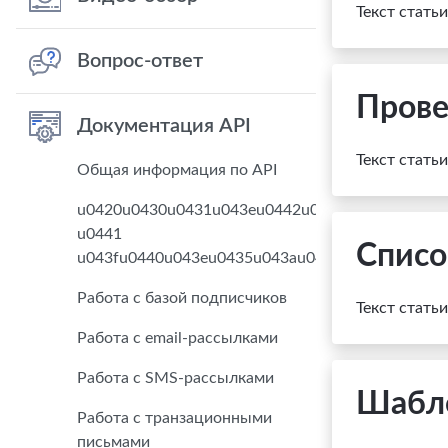
Текст стать
Вопрос-ответ
Прове
Документация API
Текст стать
Общая информация по API
u0420u0430u0431u043eu0442u0430
u0441
Списо
u043fu0440u043eu0435u043au0442u0430u043cu
Работа с базой подписчиков
Текст стать
Работа с email-рассылками
Работа с SMS-рассылками
Шабл
Работа с транзационными
письмами