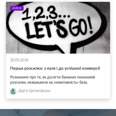
КЕЙСИ
30.09.2018
Перша розсилка: з нуля і до успішної конверсії
Розкажемо про те, як досягти бажаних показників
розсилки, незважаючи на «неактивність» бази.
Дар‘я Цигановська