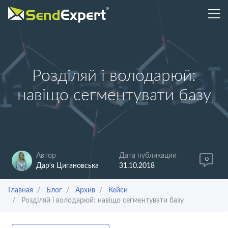
Розділяй і володарюй:
навіщо сегментувати базу
Автор
Дата публикации
0
Дар‘я Цигановська
31.10.2018
Главная
Блог
Архив
Кейси
Розділяй і володарюй: навіщо сегментувати базу