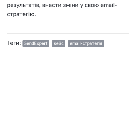
результатів, внести зміни у свою email-
стратегію.
Теги:
SendExpert
кейс
email-стратегія