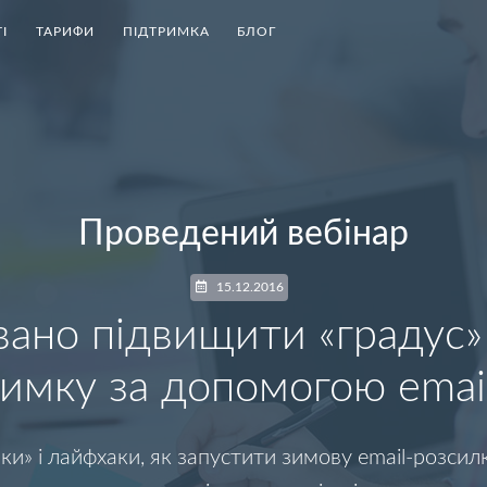
І
ТАРИФИ
ПІДТРИМКА
БЛОГ
Проведений вебінар
15.12.2016
вано підвищити «градус»
зимку за допомогою emai
ки» і лайфхаки, як запустити зимову email-розсил