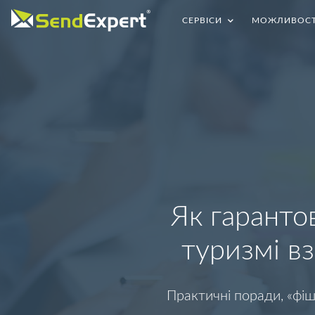
СЕРВIСИ
МОЖЛИВОСТ
Як гаранто
туризмі в
Практичні поради, «фіш