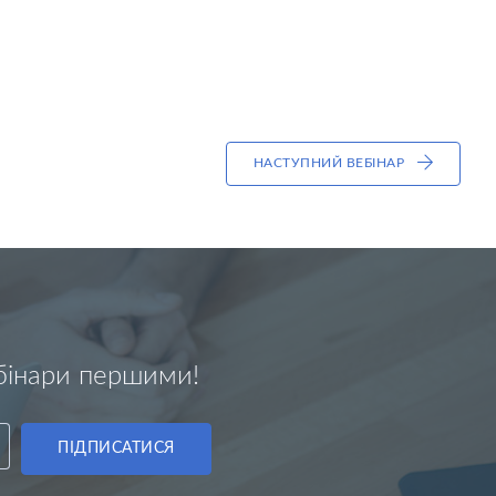
НАСТУПНИЙ ВЕБІНАР
ебінари першими!
ПІДПИСАТИСЯ