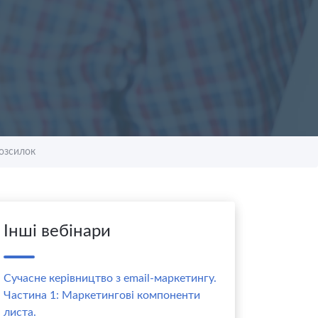
розсилок
Інші вебінари
Сучасне керівництво з email-маркетингу.
Частина 1: Маркетингові компоненти
листа.