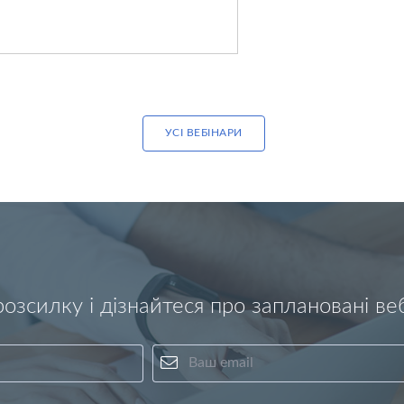
УСІ ВЕБІНАРИ
розсилку і дізнайтеся про заплановані в
Ваше ім'я
Ваш email