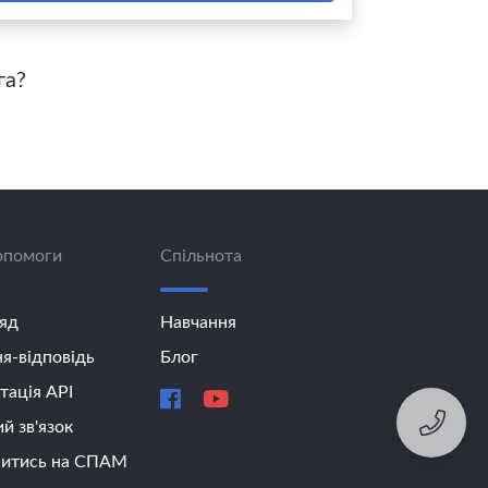
га?
опомоги
Спільнота
яд
Навчання
я-відповідь
Блог
ація API
й зв'язок
итись на СПАМ