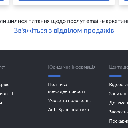
лишилися питання щодо послуг email-маркетин
Зв'яжіться з відділом продажів
кт
Юридична інформація
Центр д
ервіс
Політика
Відеоогл
конфіденційності
вості
Запитанн
Умови та положення
и
Документ
Anti-Spam політика
Зворотни
Поскарж