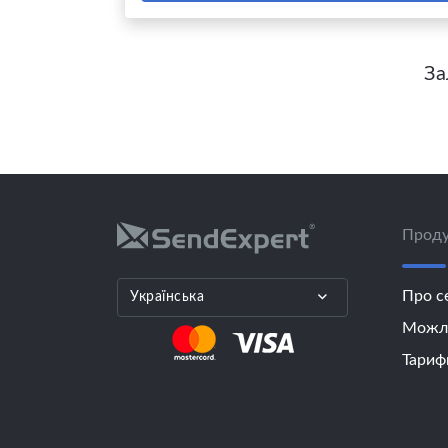
За
Проду
Про с
Українська
Можли
Тариф